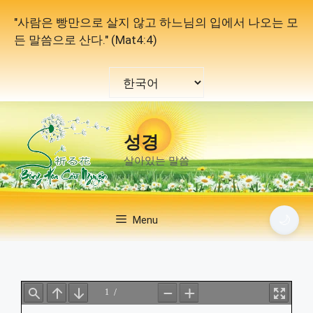
컨
"사람은 빵만으로 살지 않고 하느님의 입에서 나오는 모
텐
든 말씀으로 산다." (Mat4:4)
츠
로
Choose
건
a
너
language
뛰
기
성경
살아있는 말씀
🌙
Menu