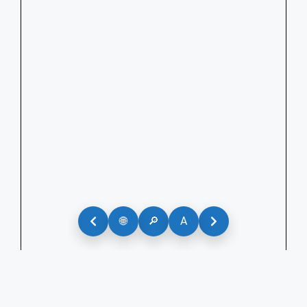
🌐
🔎
A