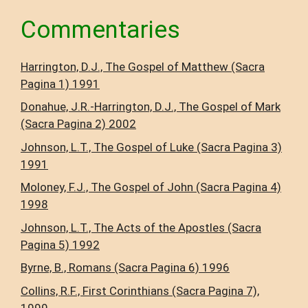
Commentaries
Harrington, D.J., The Gospel of Matthew (Sacra
Pagina 1) 1991
Donahue, J.R.-Harrington, D.J., The Gospel of Mark
(Sacra Pagina 2) 2002
Johnson, L.T., The Gospel of Luke (Sacra Pagina 3)
1991
Moloney, F.J., The Gospel of John (Sacra Pagina 4)
1998
Johnson, L.T., The Acts of the Apostles (Sacra
Pagina 5) 1992
Byrne, B., Romans (Sacra Pagina 6) 1996
Collins, R.F., First Corinthians (Sacra Pagina 7),
1999