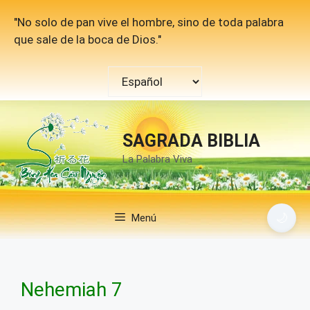
Saltar
"No solo de pan vive el hombre, sino de toda palabra
al
que sale de la boca de Dios."
contenido
Elegir
un
idioma
SAGRADA BIBLIA
La Palabra Viva
🌙
Menú
Nehemiah 7