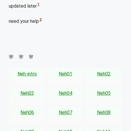
1
updated later
2
need your help
🌸 🌸 🌸
Neh-intro
Neh01
Neh02
Neh03
Neh04
Neh05
Neh06
Neh07
Neh08