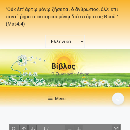
Μετάβαση
"Οὐκ ἐπ’ ἄρτῳ μόνῳ ζήσεται ὁ ἄνθρωπος, ἀλλ’ ἐπὶ
σε
παντὶ ῥήματι ἐκπορευομένῳ διὰ στόματος Θεοῦ."
περιεχόμενο
(Mat4:4)
Επιλέξτε
μια
γλώσσα
Βίβλος
Ο Ζωντανός Λόγος
🌙
Menu