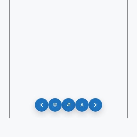
🌐
🔎
A