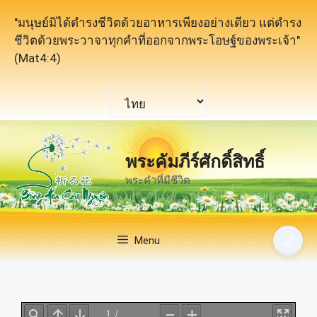
Skip
"มนุษย์มิได้ดำรงชีวิตด้วยอาหารเพียงอย่างเดียว แต่ดำรง
to
ชีวิตด้วยพระวาจาทุกคำที่ออกจากพระโอษฐ์ของพระเจ้า"
content
(Mat4:4)
Choose
a
language
พระคัมภีร์ศักดิ์สิทธิ์
พระคำที่มีชีวิต
🌙
Menu