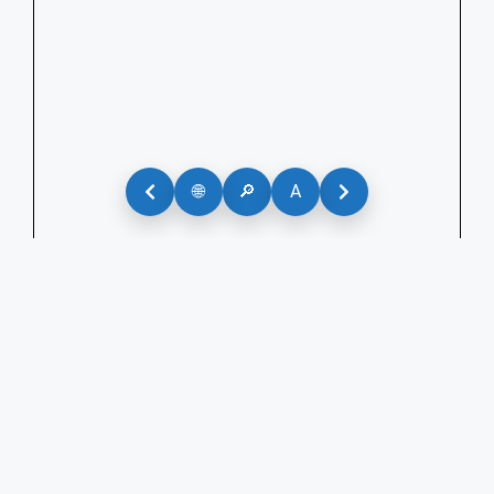
🌐
🔎
A