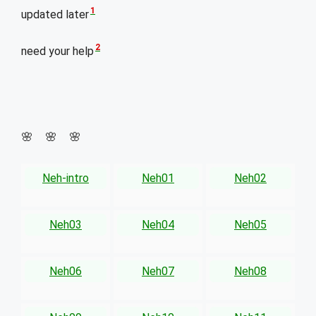
1
updated later
2
need your help
🌸 🌸 🌸
Neh-intro
Neh01
Neh02
Neh03
Neh04
Neh05
Neh06
Neh07
Neh08