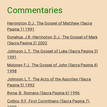
Commentaries
Harrington, D.J., The Gospel of Matthew (Sacra
Pagina 1) 1991
Donahue, J.R.-Harrington, D.J., The Gospel of Mark
(Sacra Pagina 2) 2002
Johnson, L.T., The Gospel of Luke (Sacra Pagina 3)
1991
Moloney, F.J., The Gospel of John (Sacra Pagina 4)
1998
Johnson, L.T., The Acts of the Apostles (Sacra
Pagina 5) 1992
Byrne, B., Romans (Sacra Pagina 6) 1996
Collins, R.F., First Corinthians (Sacra Pagina 7),
1999