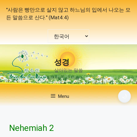
컨
"사람은 빵만으로 살지 않고 하느님의 입에서 나오는 모
텐
든 말씀으로 산다." (Mat4:4)
츠
로
Choose
건
a
너
language
뛰
기
성경
살아있는 말씀
🌙
Menu
Nehemiah 2