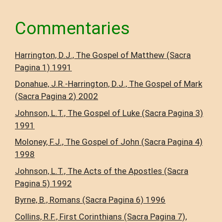
Commentaries
Harrington, D.J., The Gospel of Matthew (Sacra
Pagina 1) 1991
Donahue, J.R.-Harrington, D.J., The Gospel of Mark
(Sacra Pagina 2) 2002
Johnson, L.T., The Gospel of Luke (Sacra Pagina 3)
1991
Moloney, F.J., The Gospel of John (Sacra Pagina 4)
1998
Johnson, L.T., The Acts of the Apostles (Sacra
Pagina 5) 1992
Byrne, B., Romans (Sacra Pagina 6) 1996
Collins, R.F., First Corinthians (Sacra Pagina 7),