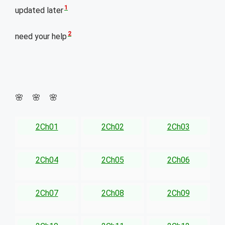
1
updated later
2
need your help
🌸 🌸 🌸
2Ch01
2Ch02
2Ch03
2Ch04
2Ch05
2Ch06
2Ch07
2Ch08
2Ch09