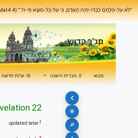
דלג
"לֹא עַל-הַלֶּחֶם לְבַדּוֹ יִחְיֶה הָאָדָם, כִּי עַל-כָּל-מוֹצָא פִי-ה'." (Mat4:4)
תוכן
תנ"ך קדוש
המילה החיה
מבוא
II. הברית הישנה
III. עדות חדשה
velation 22
🌐
1
updated later
🔎
2