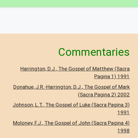
Commentaries
Harrington, D.J., The Gospel of Matthew (Sacra
Pagina 1) 1991
Donahue, J.R.-Harrington, D.J., The Gospel of Mark
(Sacra Pagina 2) 2002
Johnson, L.T., The Gospel of Luke (Sacra Pagina 3)
1991
Moloney, F.J., The Gospel of John (Sacra Pagina 4)
1998