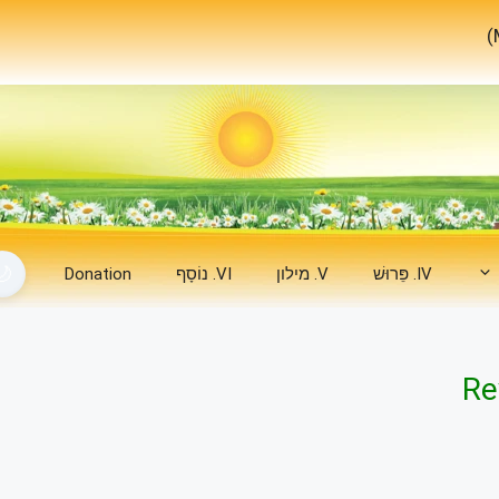
🌙
IV. פֵּרוּשׁ
V. מילון
VI. נוֹסָף
Donation
Re