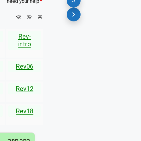
A
need your help
🌸 🌸 🌸
Rev-
intro
Rev06
Rev12
Rev18
בחר ספר