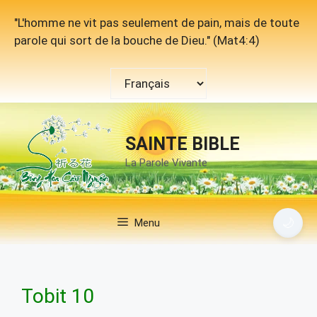
Aller
"L'homme ne vit pas seulement de pain, mais de toute
au
parole qui sort de la bouche de Dieu." (Mat4:4)
contenu
Choisir
une
langue
SAINTE BIBLE
La Parole Vivante
🌙
Menu
Tobit 10