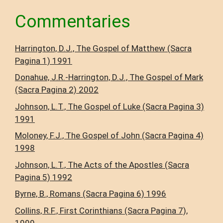
Commentaries
Harrington, D.J., The Gospel of Matthew (Sacra
Pagina 1) 1991
Donahue, J.R.-Harrington, D.J., The Gospel of Mark
(Sacra Pagina 2) 2002
Johnson, L.T., The Gospel of Luke (Sacra Pagina 3)
1991
Moloney, F.J., The Gospel of John (Sacra Pagina 4)
1998
Johnson, L.T., The Acts of the Apostles (Sacra
Pagina 5) 1992
Byrne, B., Romans (Sacra Pagina 6) 1996
Collins, R.F., First Corinthians (Sacra Pagina 7),
1999