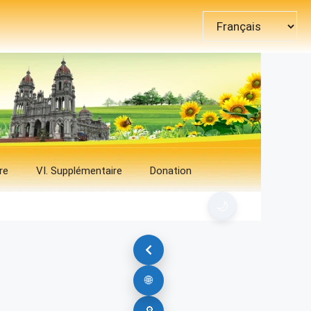
Choisir
une
langue
re
VI. Supplémentaire
Donation
🌙
🌐
🔎