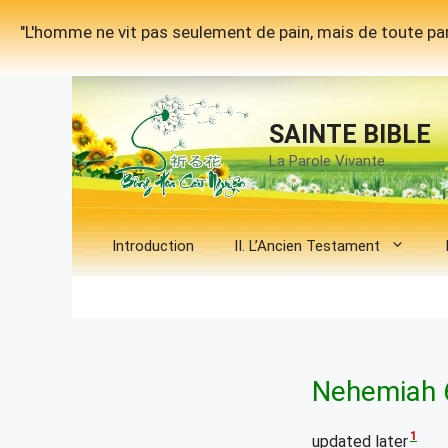
Aller
"L'homme ne vit pas seulement de pain, mais de toute par
au
contenu
SAINTE BIBLE
La Parole Vivante
Introduction
II. L’Ancien Testament
Nehemiah 
1
updated later