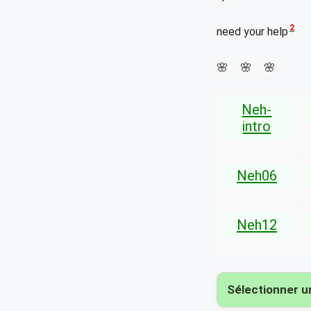
2
need your help
🌸 🌸 🌸
Neh-
intro
Neh06
Neh12
Sélectionner un