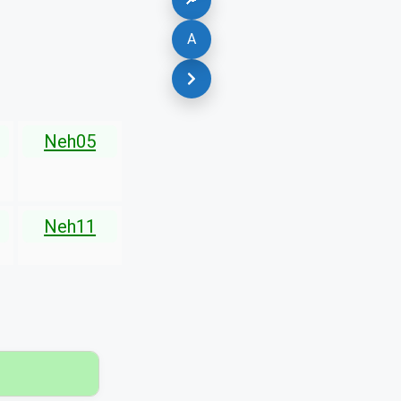
A
Neh05
Neh11
▾