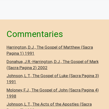
Commentaries
Harrington, D.J., The Gospel of Matthew (Sacra
Pagina 1) 1991
Donahue, J.R.-Harrington, D.J., The Gospel of Mark
(Sacra Pagina 2) 2002
Johnson, L.T., The Gospel of Luke (Sacra Pagina 3)
1991
Moloney, F.J., The Gospel of John (Sacra Pagina 4)
1998
Johnson, L.T., The Acts of the Apostles (Sacra