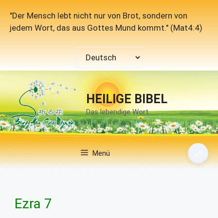
Zum
"Der Mensch lebt nicht nur von Brot, sondern von
Inhalt
jedem Wort, das aus Gottes Mund kommt." (Mat4:4)
springen
Sprache
auswählen
HEILIGE BIBEL
Das lebendige Wort
🌙
Menü
Ezra 7