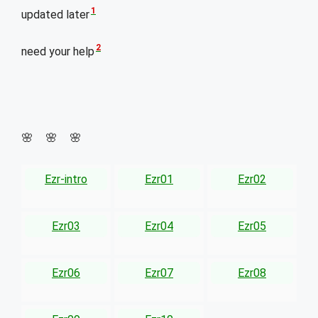
1
updated later
2
need your help
🌸 🌸 🌸
Ezr-intro
Ezr01
Ezr02
Ezr03
Ezr04
Ezr05
Ezr06
Ezr07
Ezr08