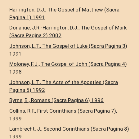
Harrington, D.J., The Gospel of Matthew (Sacra
Pagina 1) 1991
Donahue, J.R.-Harrington, D.J., The Gospel of Mark
(Sacra Pagina 2) 2002
Johnson, L.T., The Gospel of Luke (Sacra Pagina 3)
1991
Moloney, F.J., The Gospel of John (Sacra Pagina 4)
1998
Johnson, L.T., The Acts of the Apostles (Sacra
Pagina 5) 1992
Byrne, B., Romans (Sacra Pagina 6) 1996
Collins, R.F., First Corinthians (Sacra Pagina 7),
1999
Lambrecht, J., Second Corinthians (Sacra Pagina 8)
1999