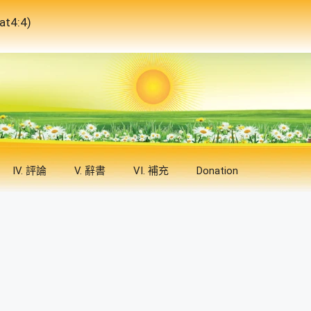
4:4)
IV. 評論
V. 辭書
VI. 補充
Donation