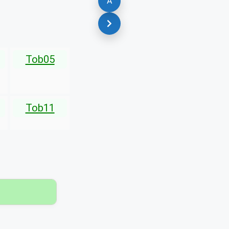
A
Tob05
Tob11
▾