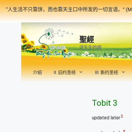
跳
“人生活不只靠饼，而也靠天主口中所发的一切言语。” (Mat
至
内
容
聖經
活生生的詞
介绍
II. 旧约圣经
III. 新约圣经
Tobit 3
1
updated later
2