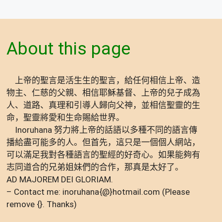
About this page
上帝的聖言是活生生的聖言，給任何相信上帝、造
物主、仁慈的父親、相信耶穌基督、上帝的兒子成為
人、道路、真理和引導人歸向父神，並相信聖靈的生
命，聖靈將愛和生命賜給世界。
Inoruhana 努力將上帝的話語以多種不同的語言傳
播給盡可能多的人。但首先，這只是一個個人網站，
可以滿足我對各種語言的聖經的好奇心。如果能夠有
志同道合的兄弟姐妹們的合作，那真是太好了。
AD MAJOREM DEI GLORIAM.
– Contact me: inoruhana{@}hotmail.com (Please
remove {}. Thanks)