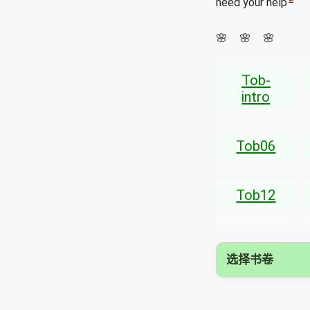
need your help
🌸 🌸 🌸
Tob-
intro
Tob06
Tob12
选择书卷