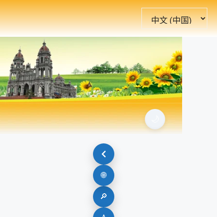
选
择
语
言
🌙
🌐
🔎