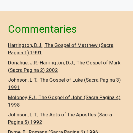
Commentaries
Harrington, D.J., The Gospel of Matthew (Sacra
Pagina 1) 1991
Donahue, J.R.-Harrington, D.J., The Gospel of Mark
(Sacra Pagina 2) 2002
Johnson, L.T., The Gospel of Luke (Sacra Pagina 3)
1991
Moloney, F.J., The Gospel of John (Sacra Pagina 4)
1998
Johnson, L.T., The Acts of the Apostles (Sacra
Pagina 5) 1992
Byrne, B., Romans (Sacra Pagina 6) 1996