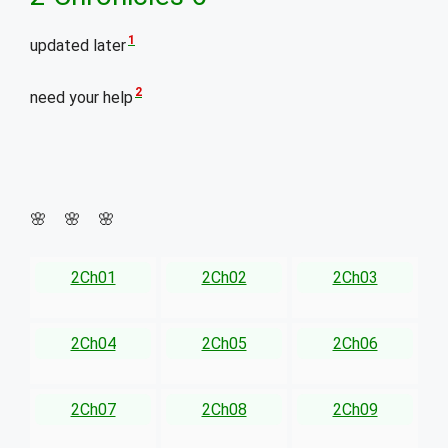
1
updated later
2
need your help
🌸 🌸 🌸
2Ch01
2Ch02
2Ch03
2Ch04
2Ch05
2Ch06
2Ch07
2Ch08
2Ch09