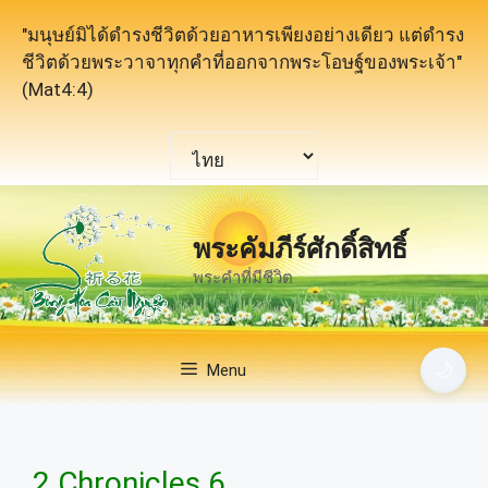
Skip
"มนุษย์มิได้ดำรงชีวิตด้วยอาหารเพียงอย่างเดียว แต่ดำรง
to
ชีวิตด้วยพระวาจาทุกคำที่ออกจากพระโอษฐ์ของพระเจ้า"
content
(Mat4:4)
Choose
a
language
พระคัมภีร์ศักดิ์สิทธิ์
พระคำที่มีชีวิต
🌙
Menu
2 Chronicles 6